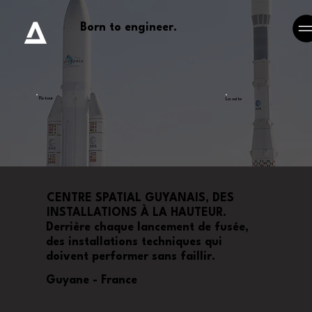
Born to engineer.
Retour
La suite
CENTRE SPATIAL GUYANAIS, DES
INSTALLATIONS À LA HAUTEUR.
Derrière chaque lancement de fusée,
des installations techniques qui
doivent performer sans faillir.
Guyane - France