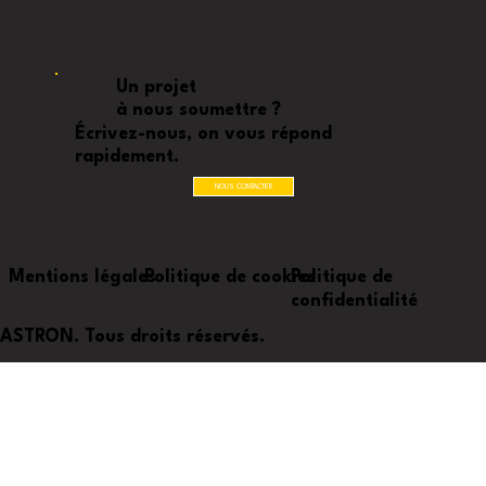
Un projet
à nous soumettre ?
Écrivez-nous, on vous répond
rapidement.
NOUS CONTACTER
Mentions légales
Politique de cookies
Politique de
confidentialité
ASTRON. Tous droits réservés.